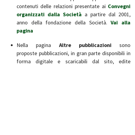
contenuti delle relazioni presentate ai
Convegni
organizzati dalla Società
a partire dal 2001,
anno della fondazione della Società.
Vai alla
pagina
Nella pagina
Altre pubblicazioni
sono
proposte pubblicazioni, in gran parte disponibili in
forma digitale e scaricabili dal sito, edite
direttamente o pubblicate con il sostegno della
SoZooAlp.
Vai alla pagina
Informazioni e documenti riguardanti altri
eventi
organizzati o sostenuti dalla SoZooAlp
sono
disponibili in questo sito nella pagina
Altri
eventi
.
Vai alla pagina