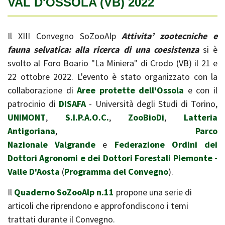
VAL D'OSSOLA (VB) 2022
Il XIII Convegno SoZooAlp
Attivita’ zootecniche e
fauna selvatica: alla ricerca di una coesistenza
si è
svolto al Foro Boario "La Miniera" di Crodo (VB) il 21 e
22 ottobre 2022. L'evento è stato organizzato con la
collaborazione di
Aree protette dell'Ossola
e con il
patrocinio di
DISAFA
- Università degli Studi di Torino,
UNIMONT
,
S.I.P.A.O.C.
,
ZooBioDi
,
Latteria
Antigoriana
,
Parco
Nazionale Valgrande
e
Federazione Ordini dei
Dottori Agronomi e dei Dottori Forestali Piemonte -
Valle D'Aosta
(
Programma del Convegno
).
Il
Quaderno SoZooAlp n.11
propone una serie di
articoli che riprendono e approfondiscono i temi
trattati durante il Convegno.