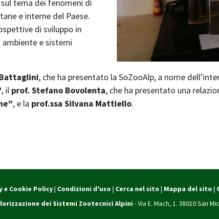
e sul tema dei fenomeni di
ane e interne del Paese.
ospettive di sviluppo in
a ambiente e sistemi
Battaglini
, che ha presentato la SoZooAlp, a nome dell’inter
"
, il
prof. Stefano Bovolenta
, che ha presentato una relazio
rne”
, e la
prof.ssa Silvana Mattiello
.
y e Cookie Policy
|
Condizioni d'uso
|
Cerca nel sito
|
Mappa del sito
|
lorizzazione dei Sistemi Zootecnici Alpini
- Via E. Mach, 1. 38010 San Mic