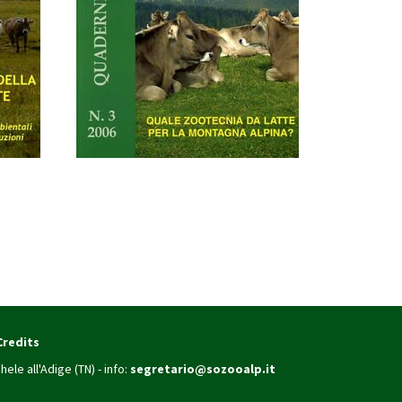
Credits
hele all'Adige (TN) - info:
segretario@sozooalp.it