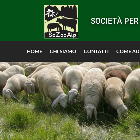
Skip
to
SOCIETÀ PER 
main
content
HOME
CHI SIAMO
CONTATTI
COME AD