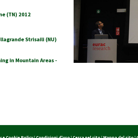
one (TN) 2012
llagrande Strisaili (NU)
ng in Mountain Areas -
y e Cookie Policy
|
Condizioni d'uso
|
Cerca nel sito
|
Mappa del sito
|